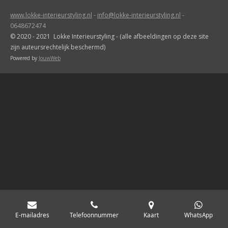
www.lokke-interieurstyling.nl
-
info@lokke-interieurstyling.nl
-
0648672474
© 2020 - 2021 Lokke Interieurstyling -
(alle afbeeldingen op deze site
zijn auteursrechtelijk beschermd)
Powered by
JouwWeb
E-mailadres
Telefoonnummer
Kaart
WhatsApp